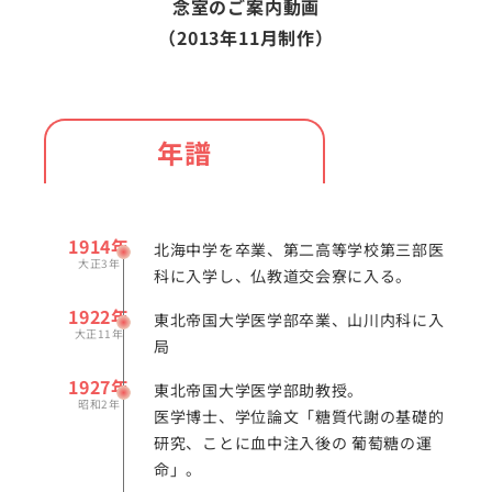
念室のご案内動画
（2013年11月制作）
年譜
1914年
北海中学を卒業、第二高等学校第三部医
大正3年
科に入学し、仏教道交会寮に入る。
1922年
東北帝国大学医学部卒業、山川内科に入
大正11年
局
1927年
東北帝国大学医学部助教授。
昭和2年
医学博士、学位論文「糖質代謝の基礎的
研究、ことに血中注入後の 葡萄糖の運
命」。