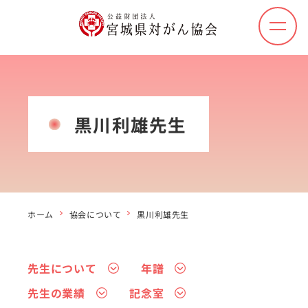
メ
ニ
ュ
ー
を
開
黒川利雄先生
く
ホーム
協会について
黒川利雄先生
先生について
年譜
先生の業績
記念室