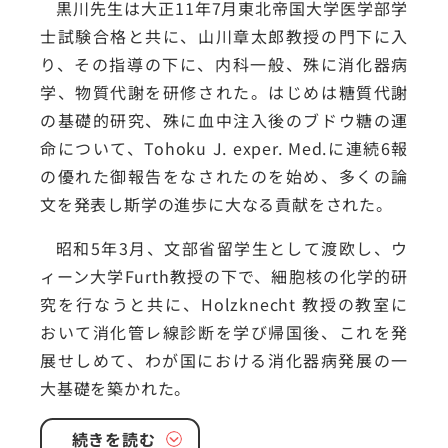
黒川先生は大正11年7月東北帝国大学医学部学
士試験合格と共に、山川章太郎教授の門下に入
り、その指導の下に、内科一般、殊に消化器病
学、物質代謝を研修された。はじめは糖質代謝
の基礎的研究、殊に血中注入後のブドウ糖の運
命について、Tohoku J. exper. Med.に連続6報
の優れた御報告をなされたのを始め、多くの論
文を発表し斯学の進歩に大なる貢献をされた。
昭和5年3月、文部省留学生として渡欧し、ウ
ィーン大学Furth教授の下で、細胞核の化学的研
究を行なうと共に、Holzknecht 教授の教室に
おいて消化管レ線診断を学び帰国後、これを発
展せしめて、わが国における消化器病発展の一
大基礎を築かれた。
続きを読む