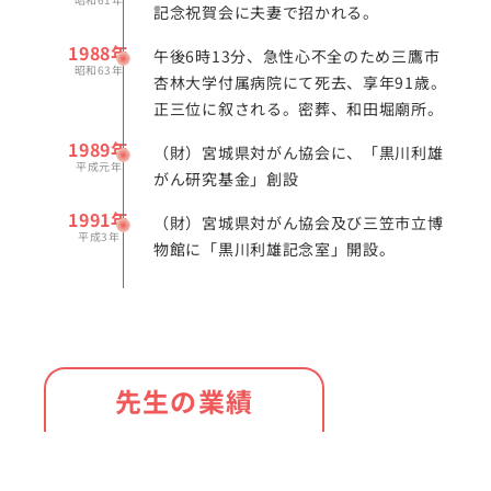
記念祝賀会に夫妻で招かれる。
1988年
午後6時13分、急性心不全のため三鷹市
昭和63年
杏林大学付属病院にて死去、享年91歳。
正三位に叙される。密葬、和田堀廟所。
1989年
（財）宮城県対がん協会に、「黒川利雄
平成元年
がん研究基金」創設
1991年
（財）宮城県対がん協会及び三笠市立博
平成3年
物館に「黒川利雄記念室」開設。
先生の業績