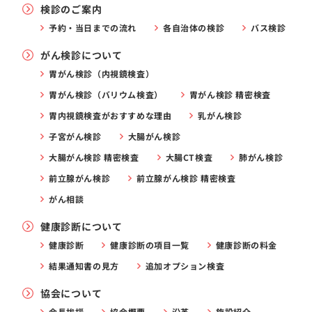
検診のご案内
予約・当日までの流れ
各自治体の検診
バス検診
がん検診について
胃がん検診（内視鏡検査）
胃がん検診（バリウム検査）
胃がん検診 精密検査
胃内視鏡検査がおすすめな理由
乳がん検診
子宮がん検診
大腸がん検診
大腸がん検診 精密検査
大腸CT検査
肺がん検診
前立腺がん検診
前立腺がん検診 精密検査
がん相談
健康診断について
健康診断
健康診断の項目一覧
健康診断の料金
結果通知書の見方
追加オプション検査
協会について
会長挨拶
協会概要
沿革
施設紹介