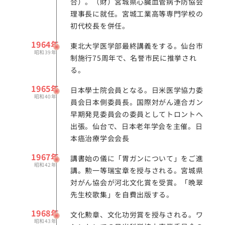
合）。（財）宮城県心臓血管病予防協会
理事長に就任。宮城工業高等専門学校の
初代校長を併任。
1964年
東北大学医学部最終講義をする。仙台市
昭和39年
制施行75周年で、名誉市民に推挙され
る。
1965年
日本學士院会員となる。日米医学協力委
昭和40年
員会日本側委員長。国際対がん連合ガン
早期発見委員会の委員としてトロントへ
出張。仙台で、日本老年学会を主催。日
本癌治療学会会長
1967年
講書始の儀に「胃ガンについて」をご進
昭和42年
講。勲一等瑞宝章を授与される。宮城県
対がん協会が河北文化賞を受賞。「晩翠
先生校歌集」を自費出版する。
1968年
文化勲章、文化功労賞を授与される。ワ
昭和43年