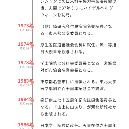
シントンでの日米科学協力事業委員会の
後、夫妻で37年ぶりにハイデルベルグ、
ウィーンを訪問。
1973年
（財）癌研究会付属病院名誉院長とな
昭和48年
る。東京都公安委員となる。
1974年
厚生省医道審議会会長に就任。勲一等旭
昭和49年
日大綬章を授与される。
1978年
学士院第七分科会委員長となる。宮城県
昭和53年
対がん協会名誉会長となる。
1983年
東京都名誉市民に推挙される。東北大学
昭和58年
医学部創立百十周年記念会で講演。
1984年
癌研創立七十五周年記念誌編集委員長と
昭和59年
なる。「山上に山あり」が河北新報社か
ら出版される。
1986年
日本学士院長に就任。天皇在位六十周年
昭和61年