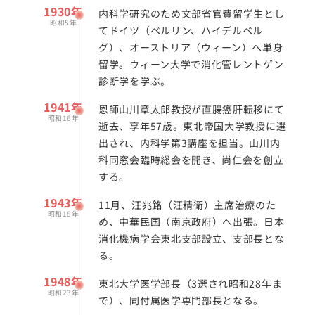
1930年
内科学研究のため文部省官費留学生とし
昭和5年
てドイツ（ベルリン、ハイデルベル
グ）、オーストリア（ウィーン）へ単身
留学。ウィーン大学で消化管レントゲン
診断学を学ぶ。
1941年
恩師山川章太郎教授が直腸癌肝転移にて
昭和16年
逝去、享年57歳。東北帝国大学教授に選
出され、内科学第3講座を担当。山川内
科同窓会臨時総会を開き、尚仁会を創立
する。
1943年
11月、汪兆銘（汪精衛）主席治療のた
昭和18年
め、中華民国（南京政府）へ出張。日本
消化機病学会東北支部設立、支部長とな
る。
1948年
東北大学医学部長（3選され昭和28年ま
昭和23年
で）、同付属医学専門部長となる。