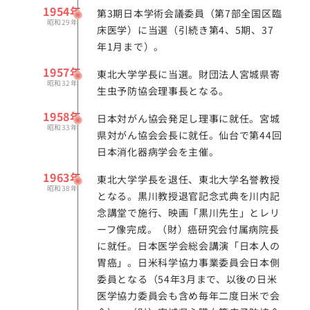
1954年
第3期日本学術会議委員（第7部全国区臨
昭和29年
床医学）に当選（引続き第4、5期、37
年1月まで）。
1957年
東北大学学長に当選。財団法人宮城県寄
昭和32年
生虫予防協会理事長となる。
1958年
日本対がん協会発足し理事に就任。宮城
昭和33年
県対がん協会会長に就任。仙台で第44回
日本消化器病学会を主催。
1963年
東北大学学長を退任、東北大学名誉教授
昭和38年
となる。黒川教授退官記念式典を川内記
念講堂で施行、映画「黒川先生」とレリ
ーフ像完成。（財）癌研究会付属病院長
に就任。日本医学会総会講演「日本人の
胃癌」。日米科学協力事業委員会日本側
委員となる（54年3月まで、以後の日米
医学協力委員会も含め毎年二度日米で会