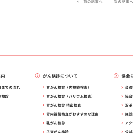
< 前の記事へ
次の記事へ
案内
がん検診について
協会
日までの流れ
胃がん検診（内視鏡検査）
会長
の検診
胃がん検診（バリウム検査）
協会
胃がん検診 精密検査
沿革
胃内視鏡検査がおすすめな理由
施設
乳がん検診
アク
子宮がん検診
公益